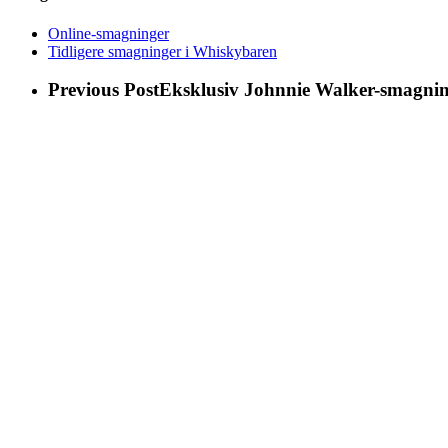
Online-smagninger
Tidligere smagninger i Whiskybaren
Previous Post
Eksklusiv Johnnie Walker-smagning 