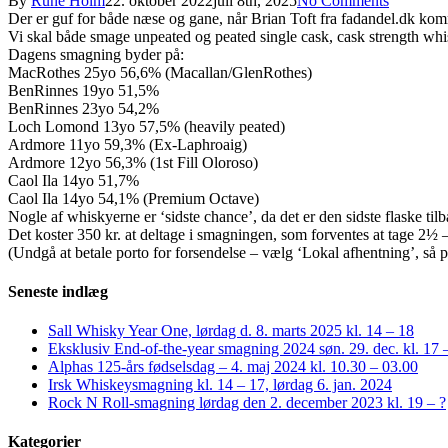
By
Rune Holm
22. oktober 2022
juli 8th, 2025
No Comments
Der er guf for både næse og gane, når Brian Toft fra fadandel.dk kom
Vi skal både smage unpeated og peated single cask, cask strength whi
Dagens smagning byder på:
MacRothes 25yo 56,6% (Macallan/GlenRothes)
BenRinnes 19yo 51,5%
BenRinnes 23yo 54,2%
Loch Lomond 13yo 57,5% (heavily peated)
Ardmore 11yo 59,3% (Ex-Laphroaig)
Ardmore 12yo 56,3% (1st Fill Oloroso)
Caol Ila 14yo 51,7%
Caol Ila 14yo 54,1% (Premium Octave)
Nogle af whiskyerne er ‘sidste chance’, da det er den sidste flaske til
Det koster 350 kr. at deltage i smagningen, som forventes at tage 2½ – 3
(Undgå at betale porto for forsendelse – vælg ‘Lokal afhentning’, så p
Seneste indlæg
Sall Whisky Year One, lørdag d. 8. marts 2025 kl. 14 – 18
Eksklusiv End-of-the-year smagning 2024 søn. 29. dec. kl. 17 
Alphas 125-års fødselsdag – 4. maj 2024 kl. 10.30 – 03.00
Irsk Whiskeysmagning kl. 14 – 17, lørdag 6. jan. 2024
Rock N Roll-smagning lørdag den 2. december 2023 kl. 19 – ?
Kategorier