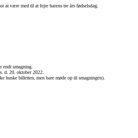
t være med til at fejre barens tre års fødselsdag.
ter endt smagning.
rs. d. 20. oktober 2022.
ikke huske billetten, men bare møde op til smagningen).