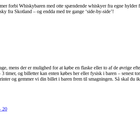
mer forbi Whiskybaren med otte spændende whiskyer fra egne hylder for a
sky fra Skotland – og endda med tre gange ‘side-by-side’!
bage, mens der er mulighed for at købe en flaske eller to af de øvrige ef
 timer, og billetter kan enten købes her eller fysisk i baren – senest to
rinter og gemmer vi din billet i baren frem til smagningen. Så skal du 
– 20