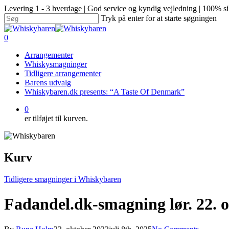
Levering 1 - 3 hverdage | God service og kyndig vejledning | 100% si
Tryk på enter for at starte søgningen
0
Arrangementer
Whiskysmagninger
Tidligere arrangementer
Barens udvalg
Whiskybaren.dk presents: “A Taste Of Denmark”
0
er tilføjet til kurven.
Kurv
Tidligere smagninger i Whiskybaren
Fadandel.dk-smagning lør. 22. o