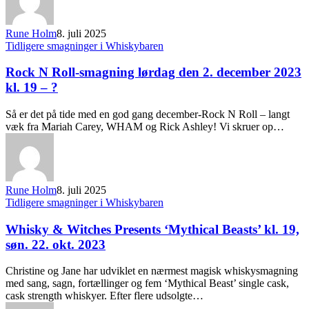
Rune Holm
8. juli 2025
Tidligere smagninger i Whiskybaren
Rock N Roll-smagning lørdag den 2. december 2023
kl. 19 – ?
Så er det på tide med en god gang december-Rock N Roll – langt
væk fra Mariah Carey, WHAM og Rick Ashley! Vi skruer op…
Rune Holm
8. juli 2025
Tidligere smagninger i Whiskybaren
Whisky & Witches Presents ‘Mythical Beasts’ kl. 19,
søn. 22. okt. 2023
Christine og Jane har udviklet en nærmest magisk whiskysmagning
med sang, sagn, fortællinger og fem ‘Mythical Beast’ single cask,
cask strength whiskyer. Efter flere udsolgte…