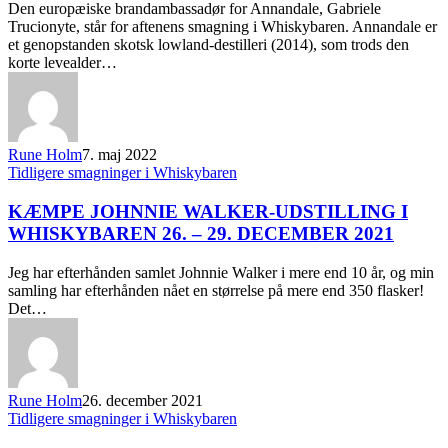
Den europæiske brandambassadør for Annandale, Gabriele
Trucionyte, står for aftenens smagning i Whiskybaren. Annandale er
et genopstanden skotsk lowland-destilleri (2014), som trods den
korte levealder…
Rune Holm
7. maj 2022
Tidligere smagninger i Whiskybaren
KÆMPE JOHNNIE WALKER-UDSTILLING I
WHISKYBAREN 26. – 29. DECEMBER 2021
Jeg har efterhånden samlet Johnnie Walker i mere end 10 år, og min
samling har efterhånden nået en størrelse på mere end 350 flasker!
Det…
Rune Holm
26. december 2021
Tidligere smagninger i Whiskybaren