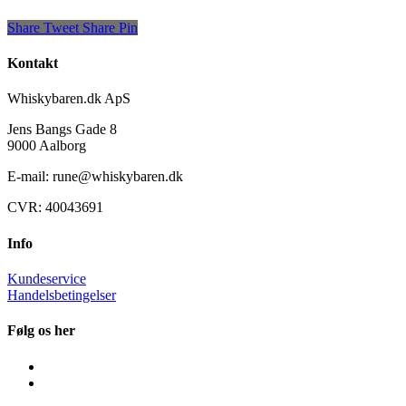
Share
Tweet
Share
Pin
Kontakt
Whiskybaren.dk ApS
Jens Bangs Gade 8
9000 Aalborg
E-mail: rune@whiskybaren.dk
CVR: 40043691
Info
Kundeservice
Handelsbetingelser
Følg os her