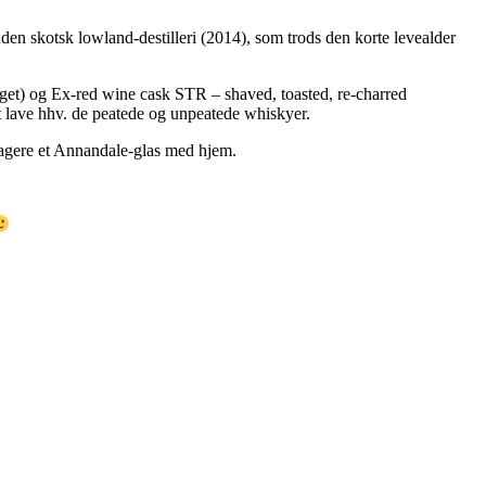
n skotsk lowland-destilleri (2014), som trods den korte levealder
øget) og Ex-red wine cask STR – shaved, toasted, re-charred
at lave hhv. de peatede og unpeatede whiskyer.
tagere et Annandale-glas med hjem.