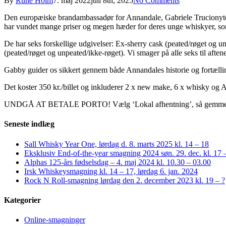
By
Rune Holm
7. maj 2022
juli 8th, 2025
No Comments
Den europæiske brandambassadør for Annandale, Gabriele Trucionyte, 
har vundet mange priser og megen hæder for deres unge whiskyer, som 
De har seks forskellige udgivelser: Ex-sherry cask (peated/røget og 
(peated/røget og unpeated/ikke-røget). Vi smager på alle seks til afte
Gabby guider os sikkert gennem både Annandales historie og fortællin
Det koster 350 kr./billet og inkluderer 2 x new make, 6 x whisky og 
UNDGÅ AT BETALE PORTO! Vælg ‘Lokal afhentning’, så gemmer vi di
Seneste indlæg
Sall Whisky Year One, lørdag d. 8. marts 2025 kl. 14 – 18
Eksklusiv End-of-the-year smagning 2024 søn. 29. dec. kl. 17 
Alphas 125-års fødselsdag – 4. maj 2024 kl. 10.30 – 03.00
Irsk Whiskeysmagning kl. 14 – 17, lørdag 6. jan. 2024
Rock N Roll-smagning lørdag den 2. december 2023 kl. 19 – ?
Kategorier
Online-smagninger