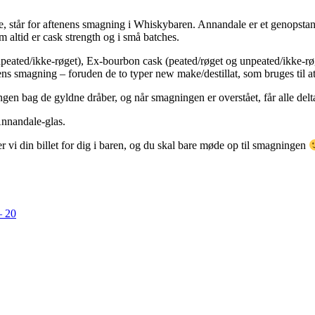
står for aftenens smagning i Whiskybaren. Annandale er et genopstande
altid er cask strength og i små batches.
unpeated/ikke-røget), Ex-bourbon cask (peated/røget og unpeated/ikke-r
nens smagning – foruden de to typer new make/destillat, som bruges til 
gen bag de gyldne dråber, og når smagningen er overstået, får alle del
Annandale-glas.
n billet for dig i baren, og du skal bare møde op til smagningen
– 20